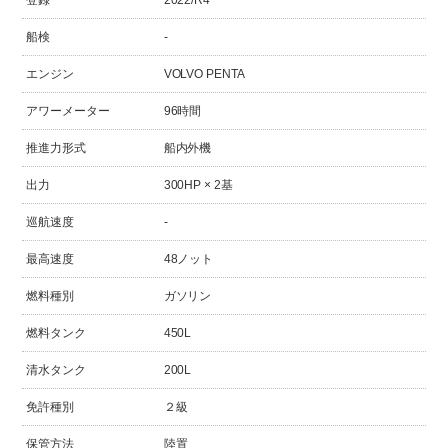
船検
-
エンジン
VOLVO PENTA
アワーメーター
96時間
推進力形式
船内外機
出力
300HP × 2基
巡航速度
-
最高速度
48ノット
燃料種別
ガソリン
燃料タンク
450L
清水タンク
200L
免許種別
２級
保管方法
陸置