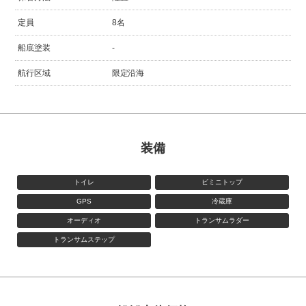
定員
8名
船底塗装
-
航行区域
限定沿海
装備
トイレ
ビミニトップ
GPS
冷蔵庫
オーディオ
トランサムラダー
トランサムステップ