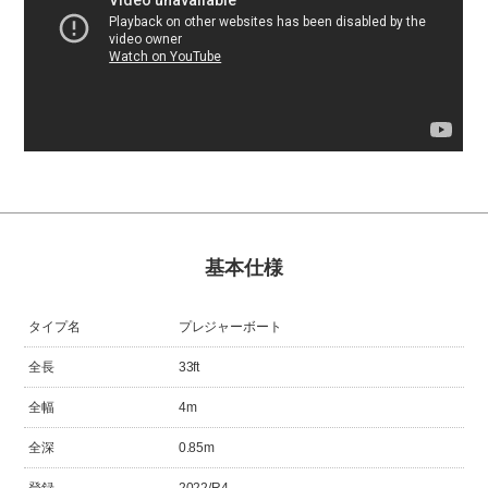
基本仕様
タイプ名
プレジャーボート
全長
33ft
全幅
4m
全深
0.85m
登録
2022/R4