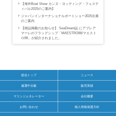
【海外Boat Show カンヌ・ヨッティング・フェステ
ィバル2025のご案内】
ジャパンインターナショナルボートショー2025出展
のご案内
【雑誌掲載のお知らせ】 SeaDream誌 にアプレア
マーレのフラッグシップ「MAESTRO88/マエスト
ロ88」が紹介されました。
総合トップ
ニュース
厳選中古艇
販売実績
マリンジェネレーター
会社概要
お問い合わせ
個人情報保護方針