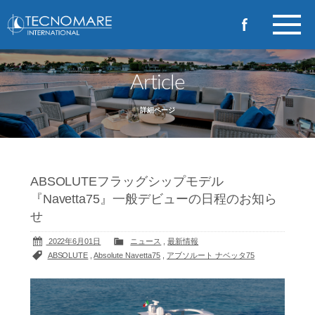
Article
詳細ページ
ABSOLUTEフラッグシップモデル
『Navetta75』一般デビューの日程のお知ら
せ
2022年6月01日
ニュース
,
最新情報
ABSOLUTE
,
Absolute Navetta75
,
アブソルート ナベッタ75