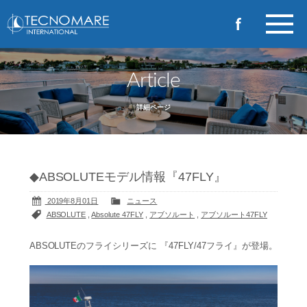
Article
詳細ページ
◆ABSOLUTEモデル情報『47FLY』
2019年8月01日
ニュース
ABSOLUTE
,
Absolute 47FLY
,
アブソルート
,
アブソルート47FLY
ABSOLUTEのフライシリーズに 『47FLY/47フライ』が登場。