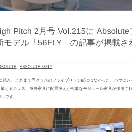
tch 2月号 Vol.215に Absolut
モデル「56FLY」の記事が掲載さ
BSOLUTE
,
ABSOLUTE 56FLY
0FLYに続き、これまで同クラスのフライブリッジ艇にはなかった、バウにレ
に構えるテラス、屋外家具に配置換えが可能なモジュール家具が採用さ
デルです。