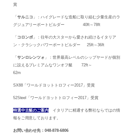
賞
「
サルニコ
」：ハイグレードな造船に取り組む少量生産のラ
グジュアリーボートビルダー 40ft～78ft
「
コロンボ
」：往年の大スターから愛され続けるイタリア
ン・クラシックパワーボートビルダー 25ft～36ft
「
サンロレンツォ
」：世界最高レベルのシップヤードが個別
に設えるプレミアムなワンオフ艇 72ft～
62m
SX88「ワールドヨットトロフィー2017」受賞
52Steel「ワールドヨットトロフィー2017」受賞
特選中古艇のご案内
イタリアに精通する弊社ならではの情
報をご用意しております。
お問い合わせ先：048-878-6806