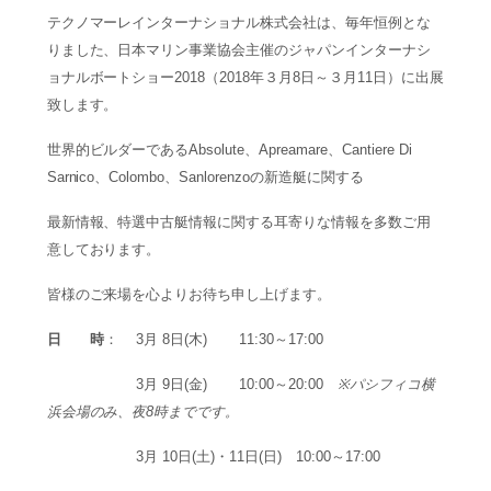
テクノマーレインターナショナル株式会社は、毎年恒例とな
りました、日本マリン事業協会主催のジャパンインターナシ
ョナルボートショー2018（2018年３月8日～３月11日）に出展
致します。
世界的ビルダーであるAbsolute、Apreamare、Cantiere Di
Sarnico、Colombo、Sanlorenzoの新造艇に関する
最新情報、特選中古艇情報に関する耳寄りな情報を多数ご用
意しております。
皆様のご来場を心よりお待ち申し上げます。
日 時
： 3月 8日(木) 11:30～17:00
日 時：
3月 9日(金) 10:00～20:00
※パシフィコ横
浜会場のみ、夜8時までです。
日 時：
3月 10日(土)・11日(日) 10:00～17:00