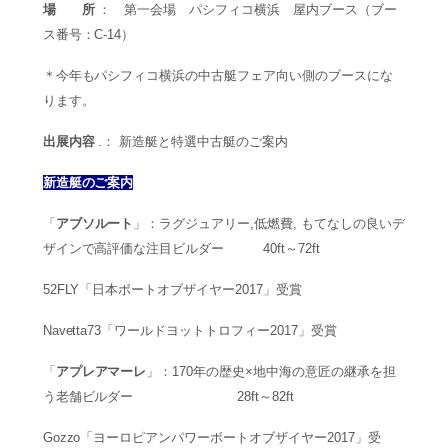
場 所
： 第一会場 パシフィコ横浜 屋内ブース（ブー
ス番号：C-14）
＊今年もパシフィコ横浜の中古艇フェア向い側のブースにな
ります。
出展内容
.： 新造艇と特選中古艇のご案内
新造艇のご案内
「
アブソルート
」：ラグジュアリー,低燃費, もてなしの良いデ
ザインで高評価な注目ビルダー 40ft～72ft
52FLY「日本ボートオブザイヤー2017」受賞
Navetta73「ワールドヨットトロフィー2017」受賞
「
アプレアマーレ
」：170年の歴史×地中海の意匠の継承を担
う老舗ビルダー 28ft～82ft
Gozzo「ヨーロピアンパワーボートオブザイヤー2017」受