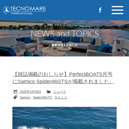
NEWS and TOPICS
最新情報＆お知らせ
【雑誌掲載のおしらせ】PerfectBOAT5月号
にSarnico Spider46GTSが掲載されました。
2022年4月05日
ニュース
Sarnico
,
Spider46GTS
,
サルニコ