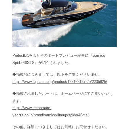
PerfectBOAT5月号のボートプレビュー記事に『Sarnico
Spider46GTS』が紹介されました。
◆掲載号につきましては、以下をご覧くださいませ。
https://www.fujisan.co.jp/product/1281681872/b/2235825/
◆掲載されましたボートは、ホームページにてご覧いただけ
ます。
https://www.tecnomare-
yachts.co.jp/brand/sarnico/lineup/spider46gts/
その他、詳細につきましてはお気軽にお問合せください。