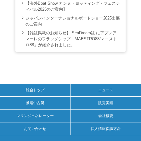
【海外Boat Show カンヌ・ヨッティング・フェステ
ィバル2025のご案内】
ジャパンインターナショナルボートショー2025出展
のご案内
【雑誌掲載のお知らせ】 SeaDream誌 にアプレア
マーレのフラッグシップ「MAESTRO88/マエスト
ロ88」が紹介されました。
総合トップ
ニュース
厳選中古艇
販売実績
マリンジェネレーター
会社概要
お問い合わせ
個人情報保護方針