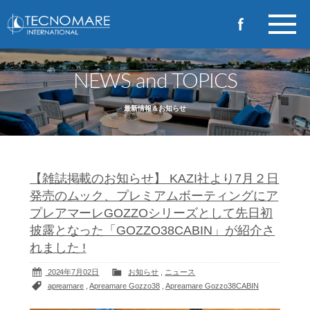
NEWS and TOPICS
最新情報＆お知らせ
【雑誌掲載のお知らせ】 KAZI社より7月２日
発売のムック、プレミアムボーティングにア
プレアマーレGOZZOシリーズとして先日初
披露となった「GOZZO38CABIN」が紹介さ
れました !
2024年7月02日
お知らせ
,
ニュース
apreamare
,
Apreamare Gozzo38
,
Apreamare Gozzo38CABIN