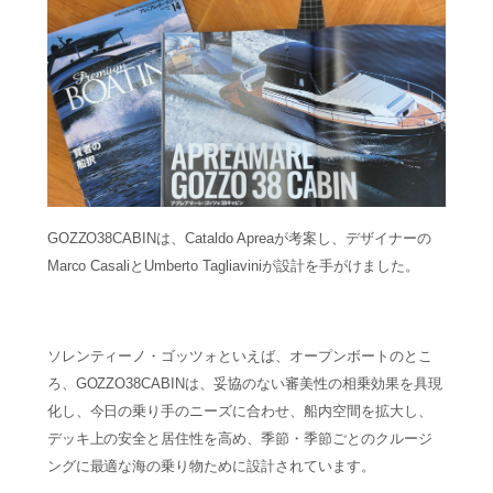
GOZZO38CABINは、Cataldo Apreaが考案し、デザイナーの
Marco CasaliとUmberto Tagliaviniが設計を手がけました。
ソレンティーノ・ゴッツォといえば、オープンボートのとこ
ろ、GOZZO38CABINは、妥協のない審美性の相乗効果を具現
化し、今日の乗り手のニーズに合わせ、船内空間を拡大し、
デッキ上の安全と居住性を高め、季節・季節ごとのクルージ
ングに最適な海の乗り物ために設計されています。