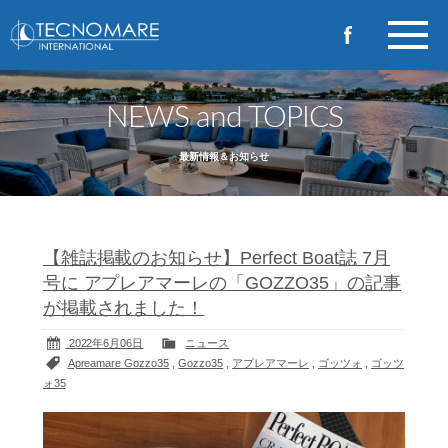
NEWS and TOPICS
最新情報＆お知らせ
【雑誌掲載のお知らせ】Perfect Boat誌 7月
号に アプレアマーレの「GOZZO35」の記事
が掲載されました！
2022年6月06日
ニュース
Apreamare Gozzo35
,
Gozzo35
,
アプレアマーレ
,
ゴッツォ
,
ゴッツ
ォ35