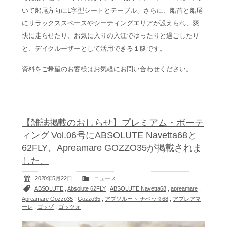
いて船尾方向にL字型シートとテーブル、さらに、船首と船尾
にリラックススペースやシーティングエリアが設えられ、爽
快に走らせたり、お気に入りの入江でゆったりと過ごしたり
と、デイクルーザーとして活用できる１艇です。
資料をご希望のお客様はお気軽にお問い合わせください。
【雑誌掲載のおしらせ】プレミアム・ボーテ
ィング Vol.06号にABSOLUTE Navetta68と
62FLY、Apreamare GOZZO35が掲載されま
した。
2020年5月22日
ニュース
ABSOLUTE
,
Absolute 62FLY
,
ABSOLUTE Navetta68
,
apreamare
,
Apreamare Gozzo35
,
Gozzo35
,
アブソルート ナベッタ68
,
アプレアマ
ーレ
,
ゴッゾ
,
ゴッツォ