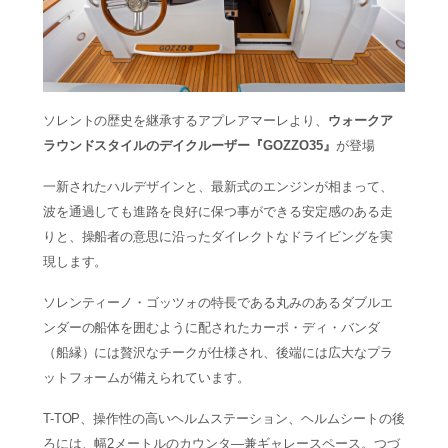
ソレントの歴史を継承するアプレアマーレより、
ウォークア
ラウンドスタイルのデイクルーザー『GOZZO35』
が登場
一新されたハルデザインと、最新式のエンジンが相まって、
波を通過しても進路を良好に保つ事ができる安定感のある走
りと、操船者の意思に沿ったダイレクトなドライビングを実
現します。
ソレンティーノ・ゴッツォの特長である丸みのあるダブルエ
ンダーの船体を囲むように配されたカーポ・ディ・バンダ
（船縁）には贅沢なチークが仕様され、後端には広大なプラ
ットフォームが備えられています。
T-TOP、操作性の高いヘルムステーション、ヘルムシートの後
ろには、幅2メートルのカウンタ―兼ギャレースペース。つづ