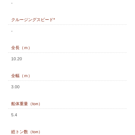
-
クルージングスピード*
-
全長（ｍ）
10.20
全幅（ｍ）
3.00
船体重量（ton）
5.4
総トン数（ton）